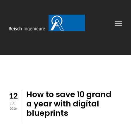
How to save 10 grand
12
a year with digital
JULI
2016
blueprints