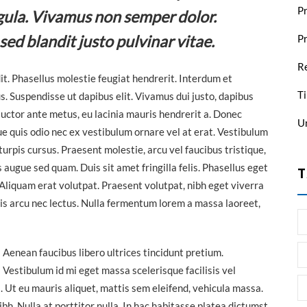
Pr
igula. Vivamus non semper dolor.
sed blandit justo pulvinar vitae.
P
Re
t. Phasellus molestie feugiat hendrerit. Interdum et
Ti
. Suspendisse ut dapibus elit. Vivamus dui justo, dapibus
auctor ante metus, eu lacinia mauris hendrerit a. Donec
U
e quis odio nec ex vestibulum ornare vel at erat. Vestibulum
 turpis cursus. Praesent molestie, arcu vel faucibus tristique,
augue sed quam. Duis sit amet fringilla felis. Phasellus eget
T
. Aliquam erat volutpat. Praesent volutpat, nibh eget viverra
 felis arcu nec lectus. Nulla fermentum lorem a massa laoreet,
Aenean faucibus libero ultrices tincidunt pretium.
Vestibulum id mi eget massa scelerisque facilisis vel
a. Ut eu mauris aliquet, mattis sem eleifend, vehicula massa.
h. Nulla at porttitor nulla. In hac habitasse platea dictumst.