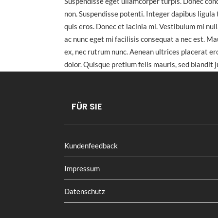
Suspendisse eget ullamcorper turpis. Donec con
non. Suspendisse potenti. Integer dapibus ligula
quis eros. Donec et lacinia mi. Vestibulum mi nul
ac nunc eget mi facilisis consequat a nec est. Mau
ex, nec rutrum nunc. Aenean ultrices placerat er
dolor. Quisque pretium felis mauris, sed blandit 
Building
Contractor
Exterior
Helmet
FÜR SIE
Kundenfeedback
VORHERIGER
Impressum
BEITRAG
Datenschutz