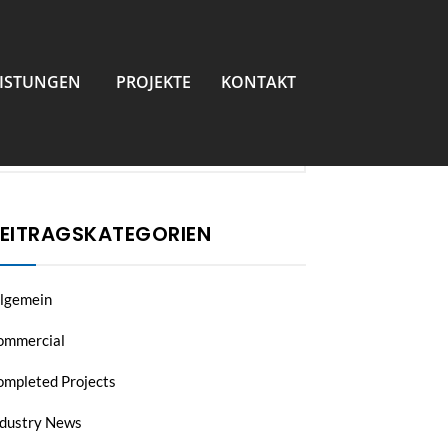
UCHE
EISTUNGEN
PROJEKTE
KONTAKT
EITRAGSKATEGORIEN
llgemein
ommercial
ompleted Projects
ndustry News