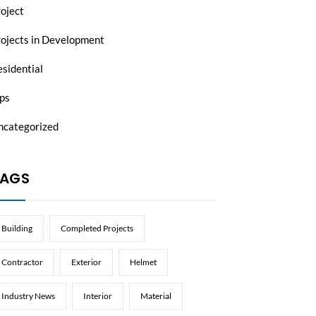
oject
rojects in Development
sidential
ps
ncategorized
AGS
Building
Completed Projects
Contractor
Exterior
Helmet
Industry News
Interior
Material