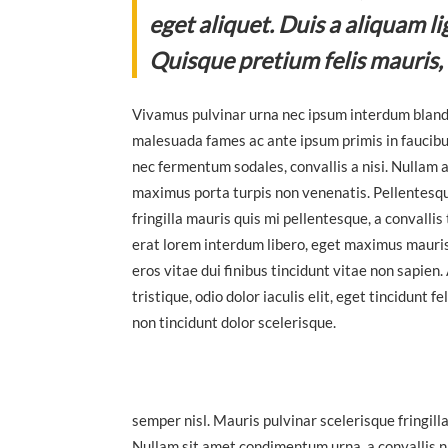
eget aliquet. Duis a aliquam l
Quisque pretium felis mauris, 
Vivamus pulvinar urna nec ipsum interdum blandi
malesuada fames ac ante ipsum primis in faucibus
nec fermentum sodales, convallis a nisi. Nullam 
maximus porta turpis non venenatis. Pellentesqu
fringilla mauris quis mi pellentesque, a convallis
erat lorem interdum libero, eget maximus mauris 
eros vitae dui finibus tincidunt vitae non sapien
tristique, odio dolor iaculis elit, eget tincidunt
non tincidunt dolor scelerisque.
semper nisl. Mauris pulvinar scelerisque fringill
Nullam sit amet condimentum urna, a convallis nib