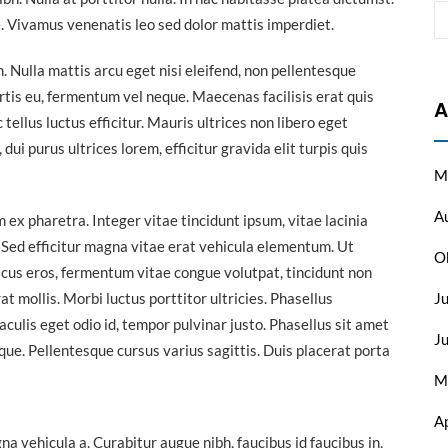
 Vivamus venenatis leo sed dolor mattis imperdiet.
im. Nulla mattis arcu eget nisi eleifend, non pellentesque
rtis eu, fermentum vel neque. Maecenas facilisis erat quis
A
llus luctus efficitur. Mauris ultrices non libero eget
dui purus ultrices lorem, efficitur gravida elit turpis quis
M
A
ex pharetra. Integer vitae tincidunt ipsum, vitae lacinia
 Sed efficitur magna vitae erat vehicula elementum. Ut
O
acus eros, fermentum vitae congue volutpat, tincidunt non
at mollis. Morbi luctus porttitor ultricies. Phasellus
Ju
iaculis eget odio id, tempor pulvinar justo. Phasellus sit amet
J
que. Pellentesque cursus varius sagittis. Duis placerat porta
M
A
 vehicula a. Curabitur augue nibh, faucibus id faucibus in,