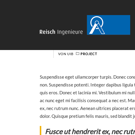
Lobortis id
06
MÄRZ
rhoncus port
2018
VON
UIB
PROJECT
Suspendisse eget ullamcorper turpis. Donec con
non. Suspendisse potenti. Integer dapibus ligula
quis eros. Donec et lacinia mi. Vestibulum mi nul
ac nunc eget mi facilisis consequat a nec est. Mau
ex, nec rutrum nunc. Aenean ultrices placerat er
dolor. Quisque pretium felis mauris, sed blandit 
Fusce ut hendrerit ex, nec ru