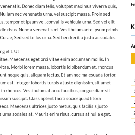
F
ut venenatis. Donec diam felis, volutpat maximus viverra quis,
Nullam nec venenatis urna, vel suscipit massa. Proin sed
s, tempor et ipsum vel, convallis vehicula urna. Sed vel elit
K
din risus. Nunc a venenatis mi. Vestibulum ante ipsum primis
a Curae; Sed sed tellus urna. Sed hendrerit a justo ac sodales.
A
g elit. Ut
vitae. Maecenas eget orci vitae enim accumsan mollis. In
 vitae. Morbi lorem massa, lobortis id bibendum et, rhoncus
idunt neque quis, aliquam lectus. Etiam nec malesuada tortor.
 est. Integer lobortis turpis a justo dignissim, sit amet
 in rhoncus. Vestibulum at arcu faucibus, congue diam sit
issim suscipit. Class aptent taciti sociosqu ad litora
eos. Maecenas ultrices justo metus, quis facilisis justo
s urna sodales at. Mauris enim risus, cursus at nulla eget,