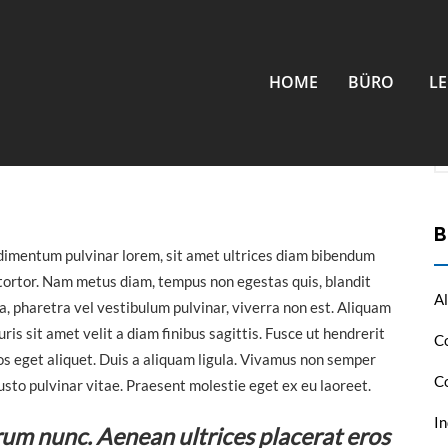
 bibendum et
S
HOME
BÜRO
L
titor tortor
B
dimentum pulvinar lorem, sit amet ultrices diam bibendum
 tortor. Nam metus diam, tempus non egestas quis, blandit
A
la, pharetra vel vestibulum pulvinar, viverra non est. Aliquam
ris sit amet velit a diam finibus sagittis. Fusce ut hendrerit
C
os eget aliquet. Duis a aliquam ligula. Vivamus non semper
C
justo pulvinar vitae. Praesent molestie eget ex eu laoreet.
I
trum nunc. Aenean ultrices placerat eros