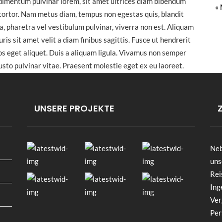
dimentum pulvinar lorem, sit amet ultrices diam bibendum
«
 tortor. Nam metus diam, tempus non egestas quis, blandit
la, pharetra vel vestibulum pulvinar, viverra non est. Aliquam
ris sit amet velit a diam finibus sagittis. Fusce ut hendrerit
os eget aliquet. Duis a aliquam ligula. Vivamus non semper
justo pulvinar vitae. Praesent molestie eget ex eu laoreet.
Interior
Property
UNSERE PROJEKTE
Neb
uns
HOME
NÄCHSTER BEITRAG
Rei
Ing
Ver
Per